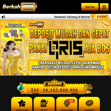
Daftar
Selamat Datang di Berkahslot: dikaren
IDR
50,315,080,554
POPULAR
SLOT
LIVE GAME
CASINO